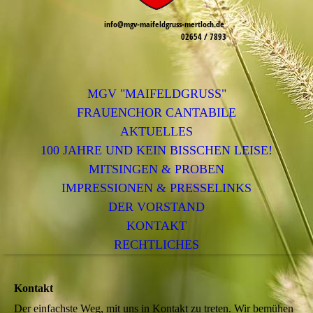
info@mgv-maifeldgruss-mertloch.de
02654 / 7893
MGV "MAIFELDGRUSS"
FRAUENCHOR CANTABILE
AKTUELLES
100 JAHRE UND KEIN BISSCHEN LEISE!
MITSINGEN & PROBEN
IMPRESSIONEN & PRESSELINKS
DER VORSTAND
KONTAKT
RECHTLICHES
Kontakt
Der einfachste Weg, mit uns in Kontakt zu treten. Wir bemühen